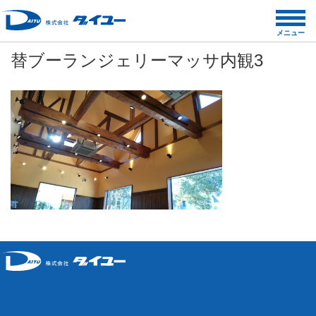
コ
ン
メニュー
テ
替ブーランジェリーマッサ内観3
ン
ツ
へ
ス
キ
ッ
プ