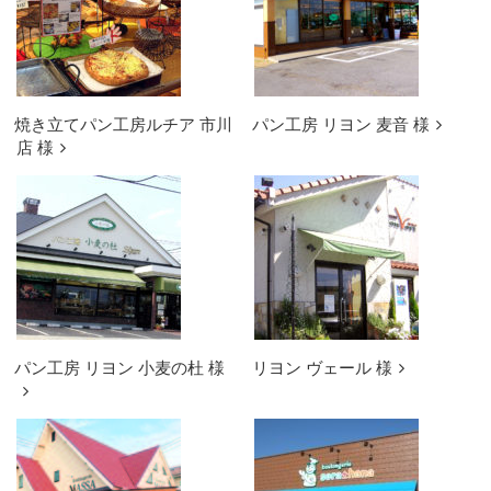
焼き立てパン工房ルチア 市川
パン工房 リヨン 麦音 様
店 様
パン工房 リヨン 小麦の杜 様
リヨン ヴェール 様