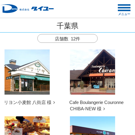
コ
ン
メニュー
テ
千葉県
ン
ツ
店舗数 12件
へ
ス
キ
ッ
プ
リヨン小麦館 八街店 様
Cafe Boulangerie Couronne
CHIBA-NEW 様