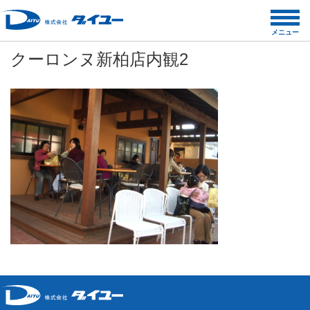
コ
ン
メニュー
テ
クーロンヌ新柏店内観2
ン
ツ
へ
ス
キ
ッ
プ