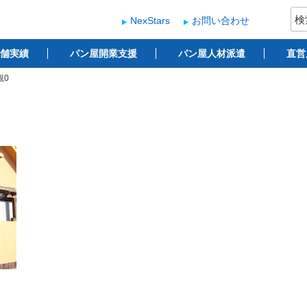
検
NexStars
お問い合わせ
索:
ー
 ベーカリー開業支援
舗実績
パン屋開業支援
パン屋人材派遣
直営
観0