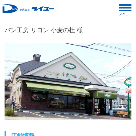
コ
ン
メニュー
テ
ン
パン工房 リヨン 小麦の杜 様
ツ
へ
ス
キ
ッ
プ
店舗情報