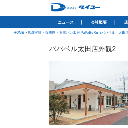
コ
ン
株式会社ダイユ
テ
1200件以上の開業サポート実績！！
ニュース
会社概要
店
ン
ツ
HOME
>
店舗実績
>
香川県
>
石窯パン工房 PaPaBeRu（パパベル）太田店
へ
ス
パパベル太田店外観2
キ
ッ
プ