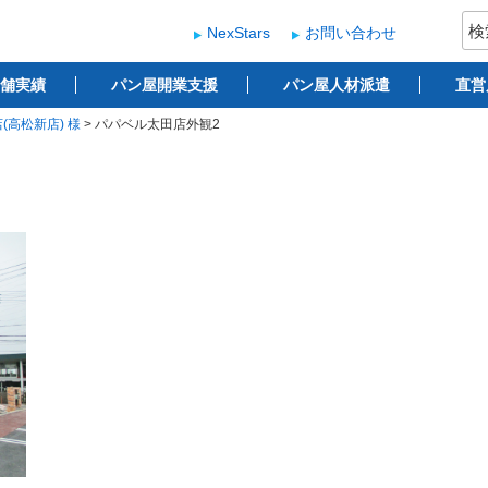
検
NexStars
お問い合わせ
索:
ー
 ベーカリー開業支援
舗実績
パン屋開業支援
パン屋人材派遣
直営
(高松新店) 様
>
パパベル太田店外観2