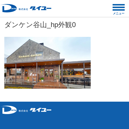
コ
ン
メニュー
テ
ダンケン谷山_hp外観0
ン
ツ
へ
ス
キ
ッ
プ