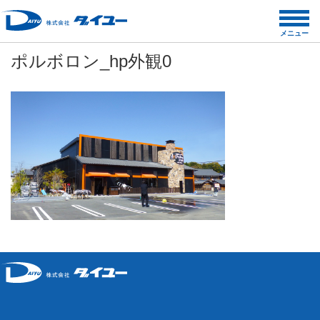
コ
ン
メニュー
テ
ポルボロン_hp外観0
ン
ツ
へ
ス
キ
ッ
プ