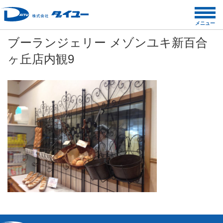
コ
ン
メニュー
テ
ブーランジェリー メゾンユキ新百合
ン
ツ
ヶ丘店内観9
へ
ス
キ
ッ
プ