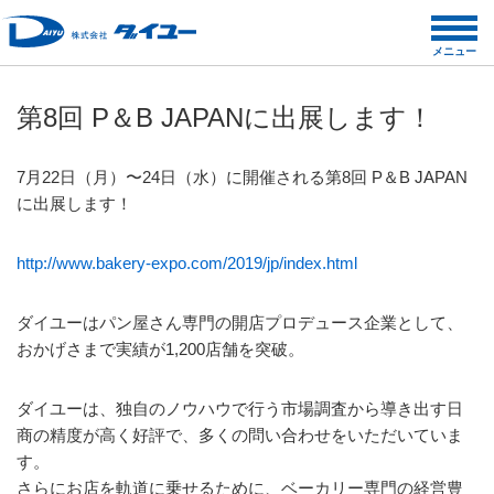
コ
ン
メニュー
投
2019年7月17日
テ
稿
ン
日:
第8回 P＆B JAPANに出展します！
ツ
へ
ス
7月22日（月）〜24日（水）に開催される第8回 P＆B JAPAN
キ
に出展します！
ッ
プ
http://www.bakery-expo.com/2019/jp/index.html
ダイユーはパン屋さん専門の開店プロデュース企業として、
おかげさまで実績が1,200店舗を突破。
ダイユーは、独自のノウハウで行う市場調査から導き出す日
商の精度が高く好評で、多くの問い合わせをいただいていま
す。
さらにお店を軌道に乗せるために、ベーカリー専門の経営豊