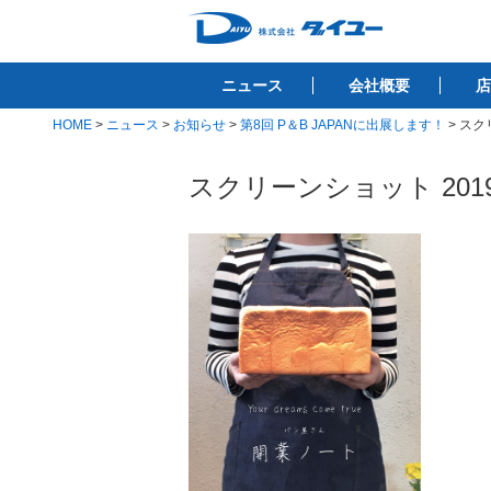
コ
ン
株式会社ダイユ
テ
1200件以上の開業サポート実績！！
ニュース
会社概要
店
ン
ツ
HOME
>
ニュース
>
お知らせ
>
第8回 P＆B JAPANに出展します！
>
スクリ
へ
ス
スクリーンショット 2019-07
キ
ッ
プ