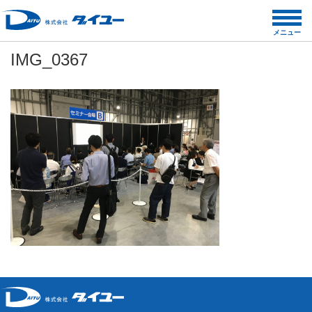
コ
ン
メニュー
テ
IMG_0367
ン
ツ
へ
ス
キ
ッ
プ